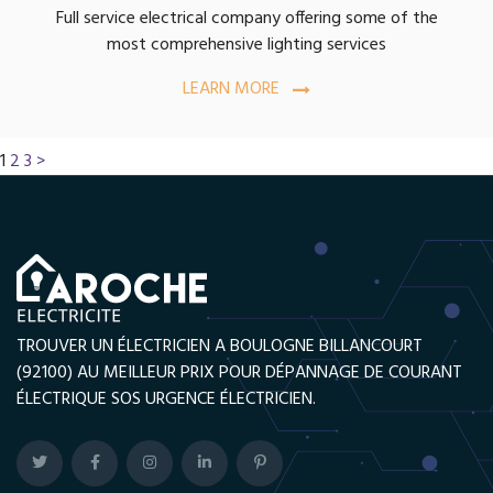
Full service electrical company offering some of the
most comprehensive lighting services
LEARN MORE
Navigation
Page
Page
Page
1
2
3
>
des
articles
TROUVER UN ÉLECTRICIEN A BOULOGNE BILLANCOURT
(92100) AU MEILLEUR PRIX POUR DÉPANNAGE DE COURANT
ÉLECTRIQUE SOS URGENCE ÉLECTRICIEN.