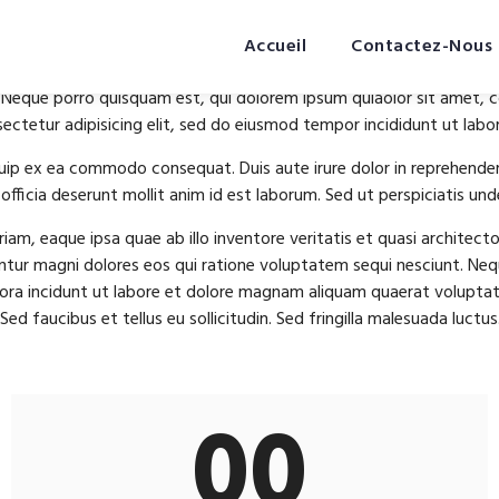
Accueil
Contactez-Nous
 Neque porro quisquam est, qui dolorem ipsum quiaolor sit amet, c
ctetur adipisicing elit, sed do eiusmod tempor incididunt ut labo
uip ex ea commodo consequat. Duis aute irure dolor in reprehenderit 
fficia deserunt mollit anim id est laborum. Sed ut perspiciatis unde
, eaque ipsa quae ab illo inventore veritatis et quasi architect
untur magni dolores eos qui ratione voluptatem sequi nesciunt. Ne
ora incidunt ut labore et dolore magnam aliquam quaerat voluptat
d faucibus et tellus eu sollicitudin. Sed fringilla malesuada luctus
00