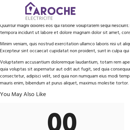
Upgrades/Retrofitting
Quuntur magni dolores eos qui ratione voluptatem sequi nesciunt.
tempora incidunt ut labore et dolore magnam dolor sit amet, conse
Minim veniam, quis nostrud exercitation ullamco laboris nisi ut aliq
Excepteur sint occaecat cupidatat non proident, sunt in culpa qui o
Voluptatem accusantium doloremque laudantium, totam rem aperiam
quia voluptas sit aspernatur aut odit aut fugit, sed quia consequ
consectetur, adipisci velit, sed quia non numquam eius modi temp
mauris enim, bibendum at purus aliquet, maximus molestie tortor. Se
You May Also Like
00